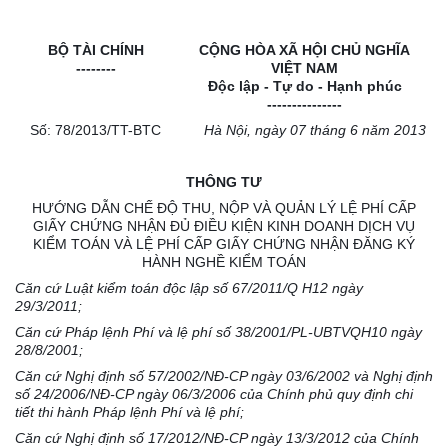
BỘ TÀI CHÍNH
CỘNG HÒA XÃ HỘI CHỦ NGHĨA
--------
VIỆT
NAM
Độc lập - Tự do - Hạnh phúc
---------------
Số:
78/2013/TT-BTC
Hà Nội, ngày 07 tháng 6 năm 2013
THÔNG TƯ
HƯỚNG DẪN CHẾ ĐỘ THU, NỘP VÀ QUẢN LÝ LỆ PHÍ CẤP
GIẤY CHỨNG NHẬN ĐỦ ĐIỀU KIỆN KINH DOANH DỊCH VỤ
KIỂM TOÁN VÀ LỆ PHÍ CẤP GIẤY CHỨNG NHẬN ĐĂNG KÝ
HÀNH NGHỀ KIỂM TOÁN
Căn cứ Luật kiểm toán độc lập số 67/2011/Q H12 ngày
29/3/2011;
Căn cứ Pháp lệnh Phí và lệ phí số 38/2001/PL-UBTVQH10 ngày
28/8/2001;
Căn cứ Nghị định số 57/2002/NĐ-CP ngày 03/6/2002 và Nghị định
số 24/2006/NĐ-CP ngày 06/3/2006 của Chính phủ quy định chi
tiết thi hành Pháp lệnh Phí và lệ phí;
Căn cứ Nghị định số 17/2012/NĐ-CP ngày 13/3/2012 của Chính