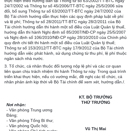
thực hiện theo hướng dẫn tại Thông tư số 63/2002/TT-BTC ngày
24/7/2002 và Thông tư số 45/2006/TT-BTC ngày 25/5/2006 sửa
đổi, bổ sung Thông tư số 63/2002/TT-BTC ngày 24/7/2002 của
Bộ Tài chính hướng dẫn thực hiện các quy định pháp luật về phí
và lệ phí; Thông tư số 28/2011/TT-BTC ngày 28/2/2011 của Bộ
Tài chính hướng dẫn thi hành một số điều của Luật Quản lý thuế,
hướng dẫn thi hành Nghị định số 85/2007/NĐ-CP ngày 25/5/2007
và Nghị định số 106/2010/NĐ-CP ngày 28/10/2010 của Chính phủ
quy định chi tiết thi hành một số điều của Luật Quản lý thuế;
Thông tư số 153/2012/TT-BTC ngày 17/9/2012 của Bộ Tài chính
hướng dẫn việc phát hành, sử dụng chứng từ thu phí, lệ phí thuộc
ngân sách nhà nước.
3. Tổ chức, cá nhân thuộc đối tượng nộp lệ phí và các cơ quan
liên quan chịu trách nhiệm thi hành Thông tư này. Trong quá trình
triển khai thực hiện, nếu có vướng mắc, đề nghị các tổ chức, cá
nhân phản ánh kịp thời về Bộ Tài chính để xem xét, hướng dẫn./.
KT. BỘ TRƯỞNG
THỨ TRƯỞNG
Nơi nhận:
- Văn phòng Trung ương
Đảng;
- Văn phòng Tổng Bí thư;
- Văn phòng Quốc hội;
Vũ Thị Mai