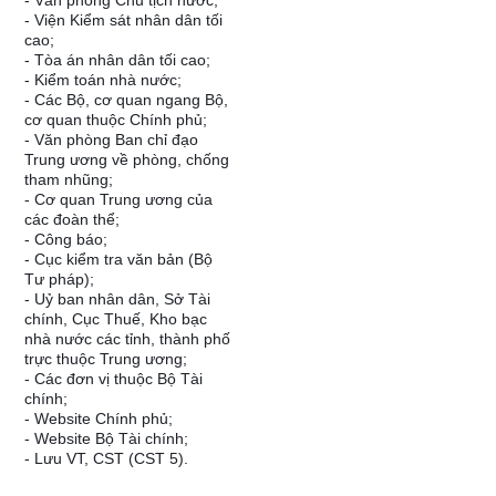
- Văn phòng Chủ tịch nước;
- Viện Kiểm sát nhân dân tối
cao;
- Tòa án nhân dân tối cao;
- Kiểm toán nhà nước;
- Các Bộ, cơ quan ngang Bộ,
cơ quan thuộc Chính phủ;
- Văn phòng Ban chỉ đạo
Trung ương về phòng, chống
tham nhũng;
- Cơ quan Trung ương của
các đoàn thể;
- Công báo;
- Cục kiểm tra văn bản (Bộ
Tư pháp);
- Uỷ ban nhân dân, Sở Tài
chính, Cục Thuế, Kho bạc
nhà nước các tỉnh, thành phố
trực thuộc Trung ương;
- Các đơn vị thuộc Bộ Tài
chính;
- Website Chính phủ;
- Website Bộ Tài chính;
- Lưu VT, CST (CST 5).