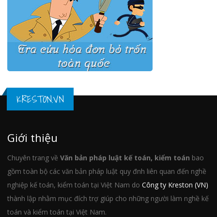
KRESTON.VN
Giới thiệu
Chuyên trang về
Văn bản pháp luật kế toán, kiểm toán
bao
gồm toàn bộ các văn bản pháp luật quy đnh liên quan đến nghề
nghiệp kế toán, kiểm toán tại Việt Nam do
Công ty Kreston (VN)
thành lập nhằm mục đích trợ giúp cho những người làm nghề kế
toán và kiểm toán tại Việt Nam.