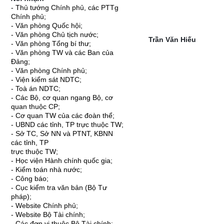
- Thủ tướng Chính phủ, các PTTg
Chính phủ;
- Văn phòng Quốc hội;
- Văn phòng Chủ tịch nước;
Trần Văn Hiếu
- Văn phòng Tổng bí thư;
- Văn phòng TW và các Ban của
Đảng;
- Văn phòng Chính phủ;
- Viện kiểm sát NDTC;
- Toà án NDTC;
- Các Bộ, cơ quan ngang Bộ, cơ
quan thuộc CP;
- Cơ quan TW của các đoàn thể;
- UBND các tỉnh, TP trực thuộc TW;
- Sở TC, Sở NN và PTNT, KBNN
các tỉnh, TP
trực thuộc TW;
- Học viện Hành chính quốc gia;
- Kiểm toán nhà nước;
- Công báo;
- Cục kiểm tra văn bản (Bộ Tư
pháp);
- Website Chính phủ;
- Website Bộ Tài chính;
- Các đơn vị thuộc Bộ Tài chính;