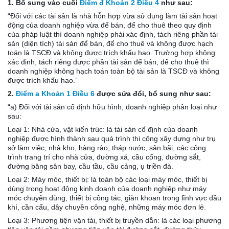
1. Bổ sung vào cuối
Điểm đ Khoản 2 Điều 4
như sau:
“Đối với các tài sản là nhà hỗn hợp vừa sử dụng làm tài sản hoạt
động của doanh nghiệp vừa để bán, để cho thuê theo quy định
của pháp luật thì doanh nghiệp phải xác định, tách riêng phần tài
sản (diện tích) tài sản để bán, để cho thuê và không được hạch
toán là TSCĐ và không được trích khấu hao. Trường hợp không
xác định, tách riêng được phần tài sản để bán, để cho thuê thì
doanh nghiệp không hạch toán toàn bộ tài sản là TSCĐ và không
được trích khấu hao.”
2.
Điểm a Khoản 1 Điều 6
được sửa đổi, bổ sung như sau:
“a) Đối với tài sản cố định hữu hình, doanh nghiệp phân loại như
sau:
Loại 1: Nhà cửa, vật kiến trúc: là tài sản cố định của doanh
nghiệp được hình thành sau quá trình thi công xây dựng như trụ
sở làm việc, nhà kho, hàng rào, tháp nước, sân bãi, các công
trình trang trí cho nhà cửa, đường xá, cầu cống, đường sắt,
đường băng sân bay, cầu tầu, cầu cảng, ụ triền đà.
Loại 2: Máy móc, thiết bị: là toàn bộ các loại máy móc, thiết bị
dùng trong hoạt động kinh doanh của doanh nghiệp như máy
móc chuyên dùng, thiết bị công tác, giàn khoan trong lĩnh vực dầu
khí, cần cẩu, dây chuyền công nghệ, những máy móc đơn lẻ.
Loại 3: Phương tiện vận tải, thiết bị truyền dẫn: là các loại phương