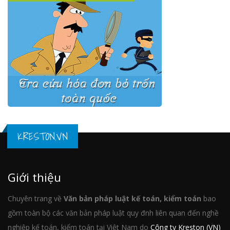
KRESTON.VN
Giới thiệu
Chuyên trang về
Văn bản pháp luật kế toán, kiểm toán
bao
gồm toàn bộ các văn bản pháp luật quy đnh liên quan đến nghề
nghiệp kế toán, kiểm toán tại Việt Nam do
Công ty Kreston (VN)