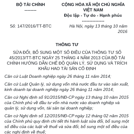
BỘ TÀI CHÍNH
CỘNG HÒA XÃ HỘI CHỦ NGHĨA
--------
VIỆT NAM
Độc lập - Tự do - Hạnh phúc
---------------
Số: 147/2016/TT-BTC
Hà Nội, ngày 13 tháng 10 năm
2016
THÔNG TƯ
SỬA ĐỔI, BỔ SUNG MỘT SỐ ĐIỀU CỦA THÔNG TƯ SỐ
45/2013/TT-BTC NGÀY 25 THÁNG 4 NĂM 2013 CỦA BỘ TÀI
CHÍNH HƯỚNG DẪN CHẾ ĐỘ QUẢN LÝ, SỬ DỤNG VÀ TRÍCH
KHẤU HAO TÀI SẢN CỐ ĐỊNH
Căn cứ Luật Doanh nghiệp ngày 26 tháng 11 năm 2014;
Căn cứ Luật Quản lý, sử dụng vốn nhà nước đầu tư vào sản xuất,
kinh doanh tại doanh nghiệp ngày 26 tháng 11 năm 2014;
Căn cứ Nghị định số 91/2015/NĐ-CP ngày 13 tháng 10 năm 2015
của Chính phủ về đầu tư vốn nhà nước vào doanh nghiệp và
quản lý, sử dụng vốn, tài sản tại doanh nghiệp;
Căn cứ Nghị định số 12/2015/NĐ-CP ngày 12 tháng 02 năm 2015
của Chính phủ quy định chi tiết thi hành luật sửa đổi, bổ sung một
số điều của các luật về thuế và sửa đổi, bổ sung một số điều của
các nghị định về thuế;