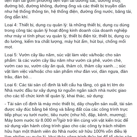
tiện vận tải gồm phương tiện vận tải đường sắt, đường thủy,
đường bộ, đường không, đường ống và các thiết bị truyền dẫn
như hệ thống thông tin, hệ thống điện, đường ống nước, băng tải,
ống dẫn khí.
Loại 4: Thiết bị, dụng cụ quản lý: là những thiết bị, dụng cụ dùng
trong công tác quản lý hoạt động kinh doanh của doanh nghiệp
như máy vi tính phục vụ quản lý, thiết bị điện tử, thiết bị, dụng cụ
đo lường, kiểm tra chất lượng, máy hút ẩm, hút bụi, chống mối
mọt.
Loại 5: Vườn cây lâu năm, súc vật làm việc và/hoặc cho sản
phẩm: là các vườn cây lâu năm như vườn cà phê, vườn chè,
vườn cao su, vườn cây ăn quả, thảm cỏ, thảm cây xanh...; súc
vật làm việc và/hoặc cho sản phẩm như đàn voi, đàn ngựa, đàn
trâu, đàn bò...
Loại 6: Các tài sản cố định là kết cấu hạ tầng, có giá trị lớn do
Nhà nước đầu tư xây dựng từ nguồn ngân sách nhà nước giao
cho các tổ chức kinh tế quản lý, khai thác, sử dụng:
- Tài sản cố định là máy móc thiết bị, dây chuyền sản xuất, tài sản
được xây đúc bằng bê tông và bằng đất của các công trình trực
tiếp phục vụ tưới nước, tiêu nước (như hồ, đập, kênh, mương);
3
Máy bơm nước từ 8.000 m
/giờ trở lên cùng với vật kiến trúc để
sử dụng vận hành công trình giao cho các công ty trách nhiệm
hữu hạn một thành viên do Nhà nước sở hữu 100% vốn điều lệ
làm nhiệm vụ quản lý, khai thác công trình thủy lợi để tổ chức sản