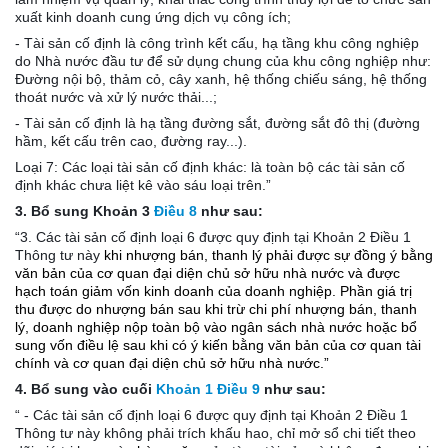
xuất kinh doanh cung ứng dịch vụ công ích;
- Tài sản cố định là công trình kết cấu, hạ tầng khu công nghiệp
do Nhà nước đầu tư để sử dụng chung của khu công nghiệp như:
Đường nội bộ, thảm cỏ, cây xanh, hệ thống chiếu sáng, hệ thống
thoát nước và xử lý nước thải...;
- Tài sản cố định là hạ tầng đường sắt, đường sắt đô thị (đường
hầm, kết cấu trên cao, đường ray...).
Loại 7: Các loại tài sản cố định khác: là toàn bộ các tài sản cố
định khác chưa liệt kê vào sáu loại trên.”
3. Bổ sung Khoản 3
Điều 8
như sau:
“3. Các tài sản cố định loại 6 được quy định tại Khoản 2 Điều 1
Thông tư này
khi nhượng bán, thanh lý phải được sự đồng ý bằng
văn bản của cơ quan đại diện chủ sở hữu nhà nước và được
hạch toán giảm vốn kinh doanh của doanh nghiệp. Phần giá trị
thu được do nhượng bán sau khi trừ chi phí nhượng bán, thanh
lý, doanh nghiệp nộp toàn bộ vào ngân sách nhà nước hoặc bổ
sung vốn điều lệ sau khi có ý kiến bằng văn bản của cơ quan tài
chính và cơ quan đại diện chủ sở hữu nhà nước.”
4. Bổ sung vào cuối
Khoản 1 Điều 9
như sau:
“ - Các tài sản cố định loại 6 được quy định tại Khoản 2 Điều 1
Thông tư này
không phải trích khấu hao, chỉ mở sổ chi tiết theo