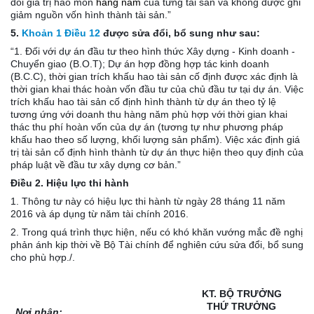
dõi giá trị hao mòn
hàng năm
của từng tài sản và không được ghi
giảm nguồn vốn hình thành tài sản.”
5.
Khoản 1 Điều 12
được sửa đổi, bổ sung như sau:
“1. Đối với dự án đầu tư theo hình thức Xây dựng - Kinh doanh -
Chuyển giao (B.O.T); Dự án hợp đồng hợp tác kinh doanh
(B.C.C), thời gian trích khấu hao tài sản cố định được xác định là
thời gian khai thác hoàn vốn đầu tư của chủ đầu tư tại dự án. Việc
trích khấu hao tài sản cố định hình thành từ dự án theo tỷ lệ
tương ứng với doanh thu hàng năm phù hợp với thời gian khai
thác thu phí hoàn vốn của dự án (tương tự như phương pháp
khấu hao theo số lượng, khối lượng sản phẩm). Việc xác định giá
trị tài sản cố định hình thành từ dự án thực hiện theo quy định của
pháp luật về đầu tư xây dựng cơ bản.”
Điều 2. Hiệu lực thi hành
1. Thông tư này có hiệu lực thi hành từ ngày 28 tháng 11 năm
2016 và áp dụng từ năm tài chính 2016.
2. Trong quá trình thực hiện, nếu có khó khăn vướng mắc đề nghị
phản ánh kịp thời về Bộ Tài chính để nghiên cứu sửa đổi, bổ sung
cho phù hợp./.
KT. BỘ TRƯỞNG
THỨ TRƯỞNG
Nơi nhận: