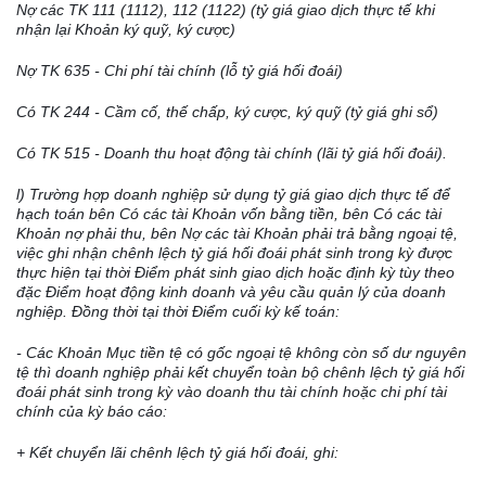
Nợ các TK 111 (1112), 112 (1122) (tỷ gi
á
giao dịch thực t
ế
khi
nhận lại Khoản k
ý
quỹ, k
ý
cược)
Nợ TK 635 - Chi phí tài chính (lỗ tỷ gi
á
h
ố
i đoái)
C
ó
TK 244 - Cầm c
ố
, th
ế
chấp, ký cược, k
ý
quỹ (tỷ giá ghi sổ)
Có TK 515 - Doanh thu hoạt động tài chính (lãi tỷ gi
á
h
ố
i đoái).
l
) Trường hợp doanh nghiệp sử dụng tỷ giá giao dịch thực tế để
hạch toán bên C
ó
các tài Khoản v
ố
n bằng tiền, bên Có các tài
Khoản nợ phải thu, bên Nợ các tài Khoản phải trả bằng ngoại tệ,
việc ghi nhận chênh
l
ệch tỷ gi
á
hối đoái phát sinh trong kỳ được
thực hiện tại thời Điểm
phát sinh
giao dịch hoặc định kỳ tùy theo
đặc Điểm hoạt động kinh doanh và yêu cầu quản
lý
của doanh
nghiệp. Đồng thời tại thời Điểm cuối kỳ kế toán:
- Các Khoản Mục tiền tệ có gốc ngoại tệ không còn số dư nguyên
tệ thì doanh nghiệp phải kết chuy
ể
n toàn bộ chênh lệch t
ỷ
giá h
ố
i
đoái
phát sinh
trong kỳ vào doanh thu tài c
hính hoặc
ch
i
phí
tài
chính
của kỳ báo cáo:
+ Kết chuyển lãi chênh lệch tỷ giá h
ố
i đoái, ghi: