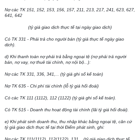
Nợ các TK 151, 152, 153, 156, 157, 211, 213, 217, 241, 623, 627,
641, 642
(tỷ giá giao dịch thực tế tại ngày giao dịch)
Có TK 331 - Phải trả cho người b
á
n (tỷ gi
á
thực t
ế
ngày giao
dịch).
d) Khi thanh toán nợ phải trả bằng ngoại tệ (nợ phải trả người
bán, nợ vay, nợ thuê
tài chính
, nợ nội bộ...):
Nợ các TK 331, 336, 341,... (tỷ gi
á
ghi sổ kế toán)
Nợ TK 635 - Chi
phí
tài chính (l
ỗ
tỷ giá h
ố
i đoái)
C
ó
các TK 111 (1112), 112 (1122) (tỷ giá ghi sổ k
ế
toán).
Có TK 515 - Doanh thu hoạt động tài chính (lãi tỷ giá h
ố
i đoái).
e) Khi phát sinh doanh thu, thu nhập khác bằng ngoại tệ, căn cứ
tỷ giá giao dịch thực tế tại thời Điểm phát sinh, ghi:
Nợ các TK 111(1112), 112(1122), 131... (tỷ gi
á
giao dịch thực tế