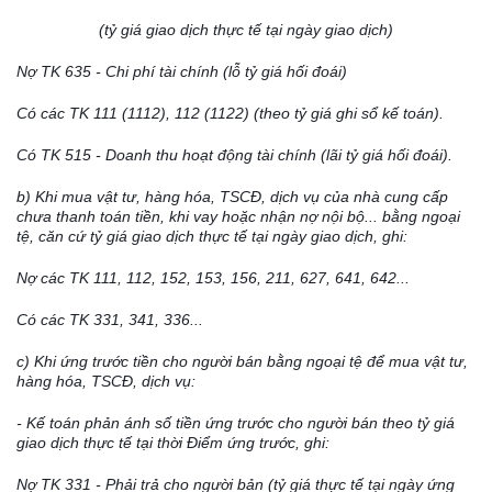
(tỷ giá giao dịch thực tế tại ngày giao dịch)
Nợ TK 635 - Ch
i
phí tài chính (l
ỗ
tỷ giá hối đoái)
Có các TK 111 (1112), 112 (1122) (theo tỷ gi
á
ghi sổ kế toán).
Có TK 515 - Doanh thu hoạt động tài chính (lãi tỷ gi
á
h
ố
i đoái).
b) Khi mua vật tư, hàng
hóa
, TSCĐ, dịch vụ của nhà cung cấp
chưa thanh toán ti
ề
n, khi vay hoặc nhận nợ nội bộ... bằng ngoại
tệ, căn cứ tỷ giá giao dịch thực tế tại ngày giao dịch, ghi:
Nợ các TK 111, 112, 152, 153, 156, 211, 627, 641, 642...
Có các TK 331, 341, 336...
c) Khi ứng trước tiền cho người bán bằng ngoại tệ để mua vật tư,
hàng hóa, TSCĐ, dịch vụ:
-
Kế toán
phản ánh s
ố
tiền ứng trước cho người bán theo tỷ giá
giao dịch thực tế tại thời Điểm ứng trước, ghi:
Nợ TK 331 - Phải trả cho người bản (tỷ giá thực tế tại ngày ứng