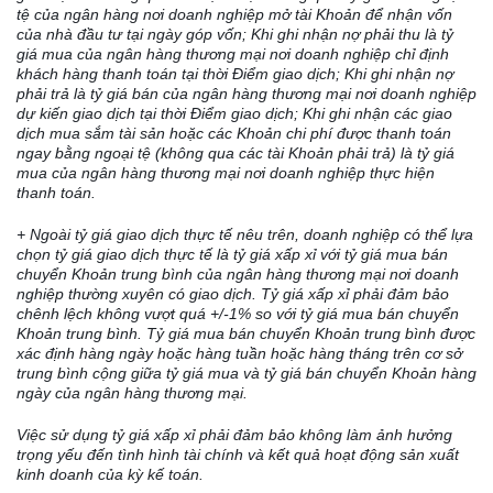
tệ của ngân hàng nơi doanh nghiệp mở tài Khoản để nhận v
ố
n
của nhà đầu tư tại ngày góp vốn; Khi ghi nhận nợ phải thu là tỷ
giá mua của ngân hàng thương mại nơi doanh nghiệp chỉ định
khách hàng thanh toán tại thời Điểm giao dịch; Khi ghi nhận nợ
phải trả là tỷ giá b
á
n của ngân hàng thương mại nơi doanh nghiệp
dự kiến giao dịch tại thời
Điểm
giao dịch; Kh
i
ghi nhận các giao
dịch mua s
ắ
m tài sản hoặc các Khoản chi
phí
được thanh toán
ngay b
ằ
ng ngoại tệ (không qua các tài Khoản phải trả) là tỷ giá
mua của ngân hàng thương mại nơi doanh nghiệp thực hiện
thanh toán.
+ Ngoài tỷ giá giao dịch thực t
ế
nêu trên, doanh nghiệp c
ó
thể lựa
chọn tỷ giá giao dịch thực tế
l
à
t
ỷ giá xấp xỉ với tỷ giá mua b
á
n
chuy
ể
n Khoản trung bình của ngân hàng thương mại nơi doanh
nghiệp thường xuyên có giao dịch. Tỷ giá x
ấ
p x
ỉ
phải đảm bảo
chênh lệch không vượt quá +/-1% so với tỷ giá mua b
á
n chuy
ể
n
Khoản
t
rung bình. Tỷ giá mua b
á
n chuy
ể
n Khoản trung bình được
xác định hàng
ngày
hoặc hàng tuần hoặc hàng tháng trên cơ sở
trung bình cộng giữa tỷ giá mua và tỷ gi
á
b
á
n chuyển Khoản hàng
ngày của ngân hàng thương mại.
Việc sử dụng tỷ giá xấp xỉ phải đảm bảo không làm ảnh hưởng
trọng yếu đến tình hình tài chính và kết quả hoạt động sản xuất
kinh doanh của kỳ kế toán.