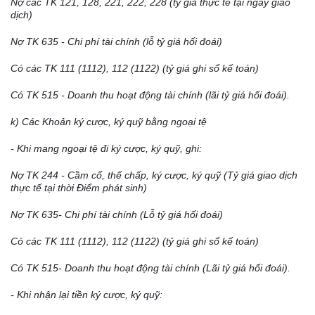
Nợ các TK 121, 128, 221, 222, 228 (tỷ giá thực tế tại ngày giao
dịch)
Nợ TK 635 - Chi
phí
tài chính
(
l
ỗ tỷ giá hối đoái)
Có các TK 111 (1112), 112 (1122) (tỷ giá ghi sổ kế toán)
C
ó
TK 515 - Doanh thu hoạt động tài chính (
lãi
tỷ giá h
ố
i đoái).
k) Các Khoản k
ý
cược, ký quỹ bằng ngoại tệ
- Khi mang ngoại tệ đi k
ý
cược, k
ý
quỹ, ghi:
Nợ TK 244 - Cầm c
ố
, thế chấp, k
ý
cược, k
ý
quỹ (Tỷ giá giao dịch
thực tế tại thời Điểm phát sinh)
Nợ TK 635- Chi
phí
tài chính
(Lỗ tỷ gi
á
h
ố
i đoái)
C
ó
các TK 111 (1112), 112 (1122) (tỷ giá ghi sổ kế toán)
Có TK 515- Doanh thu hoạt động
tài chính
(Lãi tỷ giá hối đoái).
- Khi nhận lại tiền k
ý
cược, k
ý
quỹ: