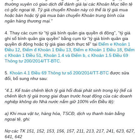
thường xuyên có giao dịch đ
ể
đánh gi
á
lạ
i
các Khoản Mục tiền tệ
có gốc ngoại tệ. Tỷ giá chuy
ể
n Khoản này có thể là tỷ giá mua
hoặc bán hoặc tỷ giá mua bán chuy
ể
n Khoản trung bình của
ngân hàn
g
thương mại.”
4. Thay các cụm từ “tỷ giá bình quân gia quyền
d
i động”, “tỷ giá
ghi sổ bình quân gia quyền” bằng cụm từ “tỷ giá bình quân gia
quyền di động hoặc tỷ giá giao dịch thực tế” tại
Điểm e Khoản 1
Điều 12
,
Điểm đ Khoản 1 Điều 13
,
Điểm e Khoản 1 Điều 18
,
Điểm
c Khoản 1 Điều 51
,
Khoản 1.4 và Điểm b, c Khoản 1.5 Điều 69
Thông tư 200/2014/TT-BTC
.
5.
Khoản 4.1 Điều 69 Thông tư số 200/2014/TT-BTC
được sửa
đổi, bổ sung như sau:
“4.1. Kế toán chênh lệch tỷ giá hối đoái phát sinh trong kỳ (kể cả
chênh
l
ệch tỷ gi
á
trong giai đoạn trước hoạt động của các doanh
nghiệp không do Nhà nước nắm giữ 100% vốn Điều lệ):
a) Kh
i
mua vật tư, hàng
hóa
, TSCĐ, dịch vụ thanh toán bằng
ngoại tệ, ghi:
Nợ các TK 151, 152, 153, 156, 157, 211, 213, 217, 241, 623, 627,
641, 642