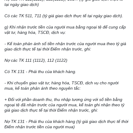
tại ngày giao dịch)
C
ó
các TK 511, 711 (tỷ giá giao dịch thực tế tại ngày giao dịch).
g) Khi nhận trước tiền của người mua bằng ngoại tệ để cung cấp
vật tư, hàng h
ó
a, TSCĐ, dịch vụ:
- Kế toán phản ánh số tiền nhận trước của người mua theo tỷ giá
giao dịch thực tế tại thời Điểm nhận trước, ghi:
Nợ các TK 111 (1112), 112 (1122)
Có TK 131 - Phải thu của khách hàng.
- Khi chuyển giao vật tư; hàng h
ó
a, TSCĐ, dịch vụ cho người
mua, kế toán phản ánh theo nguyên tắc:
+ Đối với phần doanh thu, thu nhập t
ươ
ng ứng với s
ố
tiền bằng
ngoại tệ đã nhận trước của người mua, kế toán ghi nhận theo tỷ
gi
á
giao dịch thực tế tại thời
Điểm
nhận trước, gh
i
:
Nợ TK 131 - Phải thu của khách hàng (tỷ gi
á
giao dịch thực tế thời
Điểm
nhận trước tiền của người mua)