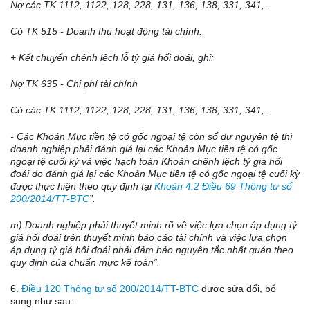
Nợ các TK 1112, 1122, 128, 228, 131, 136, 138, 331, 341,..
C
ó
TK 515
-
Doanh thu hoạt động tài chính.
+
Kết
chuyển chênh lệch lỗ tỷ giá h
ố
i đoái, ghi:
Nợ TK 635 - Chi phí tài chính
C
ó
các TK 1112, 1122, 128, 228, 131, 136, 138, 331, 341,...
- Các Khoản Mục tiền tệ c
ó
gốc ngoại tệ còn s
ố
dư nguyên tệ thì
doanh nghiệp phải đánh giá lại các Khoản Mục tiền tệ có gốc
ngoại tệ cuối kỳ và việc hạch toán Khoản chênh lệch tỷ giá h
ố
i
đoái do đánh giá lại các Khoản Mục tiền tệ có gốc ngoại tệ cuối kỳ
được thực hiện theo quy định tại
Khoản 4.2 Điều 69 Thông tư số
200/2014/TT-BTC
”.
m) Doanh nghiệp phải thuyết minh r
õ
về việc lựa chọn áp dụng tỷ
giá hối đoái trên thuyết minh báo c
á
o tài chính và việc lựa chọn
áp dụng tỷ giá h
ố
i đoái phải đảm bảo nguyên tắc nhất qu
á
n theo
quy định của chuẩn mực kế toán
”.
6.
Điều 120 Thông tư số 200/2014/TT-BTC
được sửa đổi, bổ
sung như sau: