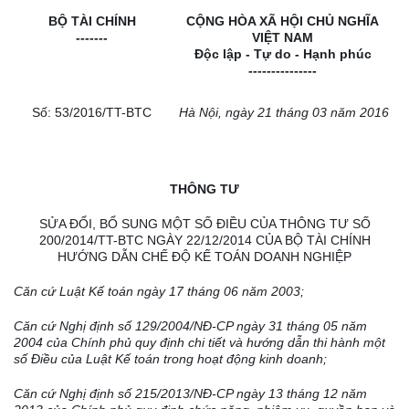
B
Ộ
TÀI CHÍNH
CỘNG HÒA XÃ HỘI CHỦ NGHĨA
-------
VIỆT NAM
Độc lập - Tự do - Hạnh phúc
---------------
Số: 53/2016/TT-BTC
Hà Nội, ngày 21 tháng
0
3 năm 2016
THÔNG TƯ
SỬA ĐỔI, BỔ SUNG MỘT SỐ ĐIỀU CỦA THÔNG TƯ SỐ
200/2014/TT-BTC NGÀY 22/12/2014 CỦA BỘ TÀI CHÍNH
HƯỚNG DẪN CHẾ ĐỘ KẾ TOÁN DOANH NGHIỆP
Căn cứ Luật Kế toán ngày 17 tháng 06 năm 2003;
Căn cứ
Nghị định số
129/2004/NĐ-CP ngày 31
tháng
05 năm
2004 của Chính phủ quy định ch
i
tiết và hướng dẫn th
i
hành một
s
ố
Điều của Luật
Kế toán
trong hoạt động kinh doanh;
Căn cứ Nghị định số 215/20
1
3/NĐ-CP ngày 13 tháng 12 năm