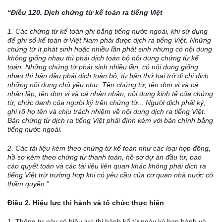
“
Điều 120. Dịch chứng từ kế toán ra tiếng Việt
1. Các ch
ứ
ng từ kế toán ghi bằng tiếng nước ngoài, khi sử dụng
đ
ể
ghi s
ổ
kế toán ở Việt Nam ph
ả
i được dịch ra tiếng Việt. Những
chứng từ ít phát sinh hoặc nhi
ề
u l
ầ
n phá
t
sinh nh
ư
ng có nội dung
không gi
ố
ng nhau thì phải dịch toàn bộ nội dung chứng từ kế
toán. Những chứng từ phát sinh nhiều lần, c
ó
nội dung gi
ố
ng
nhau thì bản đ
ầ
u phải dịch toàn bộ, từ bản thứ hai trở đi chỉ dịch
những nội dung chủ y
ế
u như: Tên chứng từ, tên đơn vị và cá
nhân lập, tên đơn vị và cá nhân nhận, nội dung kinh tế của chứng
từ, chức danh của người k
ý
trên ch
ứ
ng từ... Người dịch phải ký,
ghi rõ họ tên và chịu trách nhiệm về nội dun
g
dịch ra tiếng Việt.
Bản chứng từ dịch ra tiếng Việt phải đ
í
nh kèm với bản chính bằng
tiếng nước ngoài.
2. Các tài liệu kèm theo chứng từ kế toán như các loại hợp đồng,
hồ sơ kèm theo chứng từ thanh toán, hồ sơ dự án đầu tư, b
á
o
c
á
o quyết toán và các tài liệu liên quan khác không phải dịch ra
tiếng Việt trừ trường hợp kh
i
có yêu cầu của cơ quan nhà nước có
th
ẩ
m quyền.”
Điều 2. Hi
ệ
u I
ự
c thi hành và tổ chức
thực hiện
1. Thông tư này có hiệu lực thi hành kể từ ngày ký ban hành và