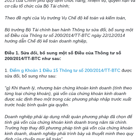
2013 của Chính phủ quy định chức năng, nhiệm vụ, quy
ề
n hạn và
cơ cấu
tổ chức
của Bộ Tài chính;
Theo đề nghị của Vụ trưởng Vụ Chế độ k
ế
toán và kiểm toán,
Bộ trưởng Bộ Tài chính ban hành Thông tư sửa đ
ổ
i, bổ
s
ung một
số Điều của Thông tư s
ố
200/2014/TT-BTC ngày 22/12/2014
hướng dẫn Chế độ kế toán doanh nghiệp,
Điều 1. Sửa đổi, bổ sung một số Điều của Thông tư số
200/2014/TT-BTC như sau:
1.
Điểm g Khoản 1 Điều 15 Thông tư số 200/2014/TT-BTC
được
sửa đổi, bổ sung như sau:
“g) Khi thanh lý, nhượng b
á
n chứng k
hoán
kinh doanh (tính theo
từng loại chứng k
hoán
), gi
á
v
ố
n của ch
ứ
ng k
hoán
kinh doanh
được xác định theo một trong các phương pháp nhập trước xuất
trước hoặc bình quân gia quyền.
Doanh nghiệp phải áp dụng nhất qu
á
n phương pháp đã chọn để
tính gi
á
vốn của chứng k
hoán
kinh doanh trong năm tài chính.
Trường hợp thay đ
ổ
i phương pháp t
í
nh giá vốn của chứng k
hoán
kinh doanh, doanh nghiệp phải trình bày và thuy
ết
minh theo quy
định của chuẩn mực kế toán
”.