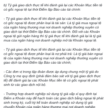
b) Tỷ giá giao dịch thực tế khi đ
á
nh giá lại các Khoản Mục tiền tệ
có gốc ngoại tệ tại thời
Điểm
lập B
á
o cáo tài chính:
- Tỷ giá giao dịch thực t
ế
khi đánh gi
á
lại các Khoản Mục tiền tệ
có gốc ngoại tệ được phân loại là tài sản: Là tỷ gi
á
mua ngoại tệ
của ngân hàng thương mại nơi doanh nghiệp thường xuyên c
ó
giao dịch tại thời
Điểm
lập Báo cáo
tài chính
. Đ
ố
i với các Khoản
ngoại tệ gửi ngân hàng thì tỷ giá thực tế khi đ
á
nh giá lại là tỷ giá
mua của ngân hàng nơi doanh nghiệp mở tài Khoản ngoại tệ.
- Tỷ giá giao dịch thực tế khi đánh gi
á
lại các Khoản Mục tiền tệ
có gốc ngoại tệ được phân loại là nợ phải trả: Là tỷ giá b
á
n ngoại
tệ của ngân hàng thương mại nơi doanh nghiệp thường xuyên có
giao dịch tại thời Điểm lập B
á
o cáo tài chính;
- Các đơn vị trong tập đoàn được áp dụng chung một tỷ giá do
Công ty mẹ quy định (phải đảm bảo sát với tỷ gi
á
giao dịch thực
tế) đ
ể
đánh giá lại các Khoản Mục ti
ề
n tệ có g
ố
c ngoại tệ
phát
sinh
từ các giao dịch nội bộ.
- Trường hợp doanh nghiệp sử dụng tỷ gi
á
xấp xỉ quy định tại
Điểm a Khoản này đ
ể
hạch toán các giao dịch bằng ngoại tệ phát
sinh trong kỳ, cuối kỳ k
ế
toán doanh nghiệp sử dụng tỷ giá
chuyển Khoản của ngân hàng thương mại nơi doanh nghiệp