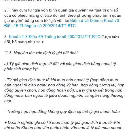
2. Thay cụm từ “giá vốn bình quân gia quyền” và “giá trị ghi sổ
của cổ phiếu mang đi trao đ
ổ
i tính theo phương pháp bình quân
gia quyền” bằng cụm từ “giá vốn tại
Điểm d và Điểm e Khoản 3
Điều 15 Thông tư số 200/2014/TT-BTC
.
3.
Khoản 1.3 Điều 69 Thông tư số 200/2014/TT-BTC
được sửa
đổi, bổ sung như sau:
“1.3. Nguyên tắc xác định tỷ giá h
ố
i đoái:
a) Tỷ gi
á
giao dịch thực tế đ
ố
i với các giao dịch bằng ngoại tệ
phát sinh trong kỳ:
- Tỷ giá giao dịch thực tế khi mua bán ngoại tệ (hợp đồng mua
bán ngoại tệ giao ngay, hợp đồng kỳ hạn, hợp đồng tương lai, hợp
đồng quyền chọn,
hợp đồng
hoán
đ
ổ
i): Là tỷ giá k
ý
kết trong hợp
đồng mua, bán ngoại tệ giữa doanh nghiệp và ngân hàng thương
mại;
- Trường hợp hợp đồng không quy định cụ thể tỷ giá thanh toán:
+ Doanh nghiệp ghi s
ổ
kế toán theo tỷ giá giao dịch thực t
ế
: Khi
ghi nhận Khoản góp v
ố
n hoặc nhận v
ố
n góp là tỷ gi
á
mua ngoại