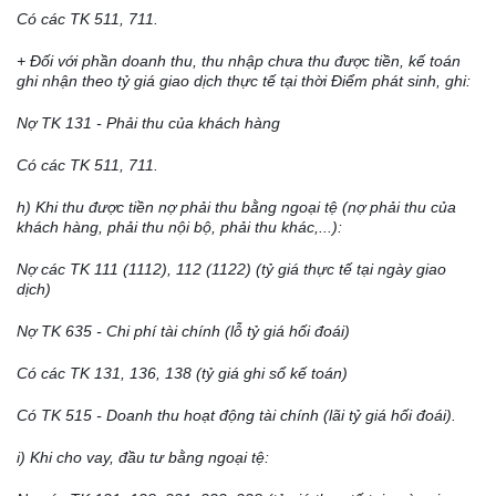
Có các TK 511, 711.
+ Đối với phần doanh thu, thu nhập chưa thu được tiền, k
ế
toán
ghi nhận theo tỷ gi
á
giao dịch thực tế tại thời Điểm phát sinh, ghi:
Nợ TK 131 - Phải thu của khách hàng
Có các TK 511, 711.
h) Kh
i
thu được tiền nợ phải thu bằng ngoại tệ (nợ phải thu của
khách hàng, phải thu nội bộ, phải thu khác,...):
Nợ các TK 111 (1112), 112 (1122) (tỷ gi
á
thực t
ế
tại ngày giao
dịch)
Nợ TK 635 - Chi phí tài chính (lỗ tỷ gi
á
h
ố
i đoái)
Có các TK 131, 136, 138 (tỷ gi
á
ghi sổ kế toán)
Có TK 515 - Doanh thu hoạt động tài chính (lãi tỷ giá h
ố
i đoái).
i) Khi cho vay, đầu tư bằng ngoại tệ: