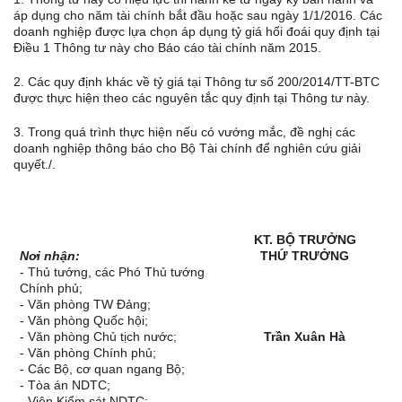
áp dụng cho năm tài chính bắt đầu hoặc sau ngày 1/1/2016. Các
doanh nghiệp được lựa chọn áp dụng tỷ giá hối đoái quy định tại
Điều 1 Thông tư này cho Báo cáo tài chính năm 2015.
2. Các quy định khác về tỷ giá tại Thông tư số 200/2014/TT-BTC
được thực hiện theo các nguyên tắc quy định tại Thông tư này.
3. Trong quá trình thực hiện nếu có vướng mắc, đề nghị các
doanh nghiệp thông báo cho Bộ Tài chính để
nghiên cứu
giải
quyết./
.
KT. BỘ TRƯỞNG
Nơi nhận:
THỨ TRƯỞNG
- Thủ tướng, các Phó Thủ tướng
Chính phủ;
- Văn phòng TW Đảng;
- Văn phòng Quốc hội;
- Văn phòng Chủ tịch nước;
Trần Xuân Hà
- Văn phòng Chính phủ;
- Các Bộ, cơ quan ngang Bộ;
- T
òa
án NDTC;
- Viện Kiểm sát NDTC;