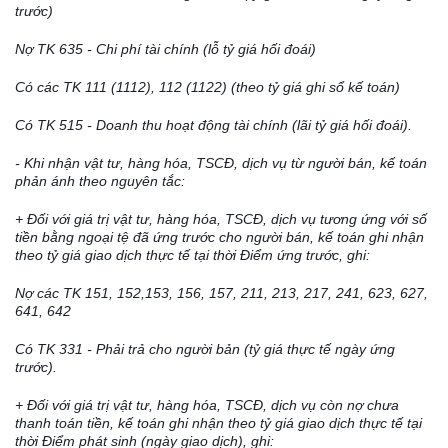
trước)
Nợ TK 635 - Ch
i
phí
tài chính
(lỗ tỷ giá h
ố
i đoái)
Có các TK
111
(1112), 112 (1122) (theo tỷ giá gh
i
sổ k
ế
toán)
Có TK 515 - Doanh thu hoạt động tài chính (lãi tỷ giá h
ố
i đoái).
- Khi nhận vật tư, hàng hóa, TSCĐ, dịch vụ từ người bán, kế toán
phản ánh theo nguyên tắc:
+ Đ
ố
i với gi
á
trị vật tư, hàng hóa, TSCĐ, dịch vụ tương ứng với số
tiền bằng n
g
oại tệ đã ứng trước cho người bán, kế toán ghi nhận
theo tỷ gi
á
giao dịch thực t
ế
tại thời
Điểm
ứng trước, ghi:
Nợ các TK 151, 152,153, 156, 157, 211, 213, 217, 241, 623, 627,
641, 642
Có TK 331 - Phải trả cho người bản (tỷ giá thực tế ngày ứng
trước).
+ Đối với gi
á
trị vật tư, hàng hóa, TSCĐ, dịch vụ còn nợ chưa
thanh toán ti
ề
n, k
ế
toán ghi nhận theo tỷ giá giao dịch thực tế tại
thời
Điểm
phát sinh (ngày giao dịch), ghi: